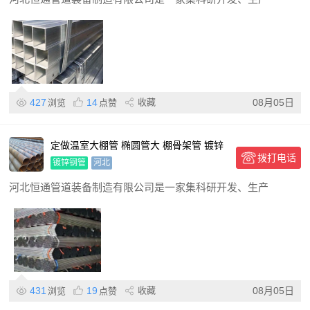
427
14
收藏
08月05日
浏览
点赞
定做温室大棚管 椭圆管大 棚骨架管 镀锌
拨打电话
钢管 支持定制
镀锌钢管
河北
河北恒通管道装备制造有限公司是一家集科研开发、生产
431
19
收藏
08月05日
浏览
点赞