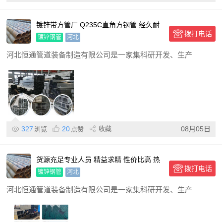
镀锌带方管厂 Q235C直角方钢管 经久耐
拨打电话
用 35×35 锯
镀锌钢管
河北
河北恒通管道装备制造有限公司是一家集科研开发、生产
327
20
收藏
08月05日
浏览
点赞
货源充足专业人员 精益求精 性价比高 热
拨打电话
镀锌钢管
镀锌钢管
河北
河北恒通管道装备制造有限公司是一家集科研开发、生产