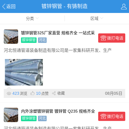
镀锌钢管 - 有铸制造
返回
分类
区域
镀锌钢管325厂家直营 规格齐全 一站式采
拨打电话
购
镀锌钢管
河北
河北恒通管道装备制造有限公司是一家集科研开发、生产
423
10
收藏
08月05日
浏览
点赞
内外涂塑镀锌钢管 镀锌管 Q235 规格齐全
拨打电话
可加工
镀锌钢管
河北
河北恒通管道装备制造有限公司是一家集科研开发、生产