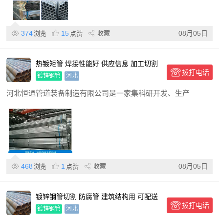
374
15
收藏
08月05日
浏览
点赞
热镀矩管 焊接性能好 供应信息 加工切割
拨打电话
镀锌钢管
河北
河北恒通管道装备制造有限公司是一家集科研开发、生产
468
1
收藏
08月05日
浏览
点赞
镀锌钢管切割 防腐管 建筑结构用 可配送
拨打电话
到厂
镀锌钢管
河北