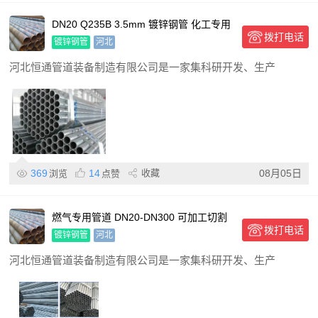
DN20 Q235B 3.5mm 镀锌钢管 化工专用
拨打电话
可配送
镀锌钢管
河北
河北恒通管道装备制造有限公司是一家集科研开发、生产
369
14
收藏
08月05日
浏览
点赞
燃气专用管道 DN20-DN300 可加工切割
拨打电话
镀锌钢管
镀锌钢管
河北
河北恒通管道装备制造有限公司是一家集科研开发、生产