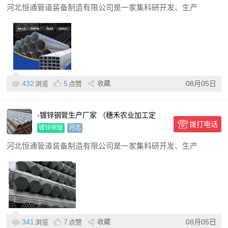
河北恒通管道装备制造有限公司是一家集科研开发、生产
432
5
收藏
08月05日
浏览
点赞
-镀锌钢管生产厂家 （穗禾农业加工定
拨打电话
制，工艺精湛）
镀锌钢管
河北
河北恒通管道装备制造有限公司是一家集科研开发、生产
341
7
收藏
08月05日
浏览
点赞