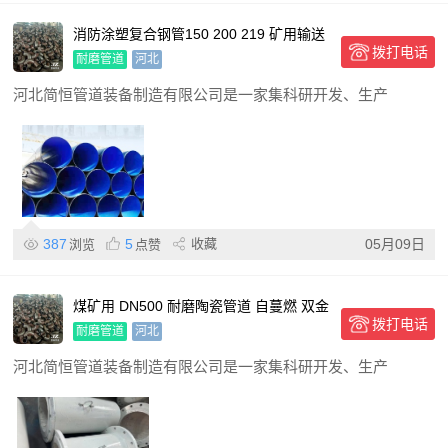
消防涂塑复合钢管150 200 219 矿用输送
拨打电话
复合管道 耐
耐磨管道
河北
河北简恒管道装备制造有限公司是一家集科研开发、生产
387
5
收藏
05月09日
浏览
点赞
煤矿用 DN500 耐磨陶瓷管道 自蔓燃 双金
拨打电话
属 输送钢管
耐磨管道
河北
河北简恒管道装备制造有限公司是一家集科研开发、生产