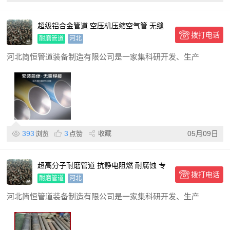
超级铝合金管道 空压机压缩空气管 无缝
拨打电话
铝管 耐磨管道
耐磨管道
河北
河北简恒管道装备制造有限公司是一家集科研开发、生产
393
3
收藏
05月09日
浏览
点赞
超高分子耐磨管道 抗静电阻燃 耐腐蚀 专
拨打电话
业上传 诚信经营
耐磨管道
河北
河北简恒管道装备制造有限公司是一家集科研开发、生产