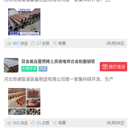
407
17
收藏
05月09日
浏览
点赞
双金属自蔓燃稀土高铬堆焊合金耐磨钢管
拨打电话
弯头 冶金输灰送粉管道
耐磨管道
河北
河北恒通管道装备制造有限公司是一家集科研开发、生产
365
11
收藏
05月09日
浏览
点赞