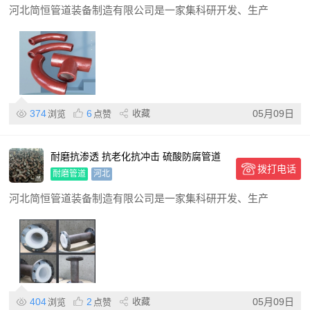
河北简恒管道装备制造有限公司是一家集科研开发、生产
374
6
收藏
05月09日
浏览
点赞
耐磨抗渗透 抗老化抗冲击 硫酸防腐管道
拨打电话
高温静电粉末喷涂
耐磨管道
河北
河北简恒管道装备制造有限公司是一家集科研开发、生产
404
2
收藏
05月09日
浏览
点赞