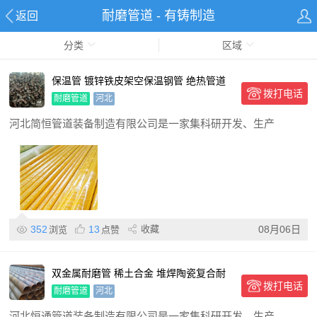
耐磨管道 - 有铸制造
返回
分类
区域
保温管 镀锌铁皮架空保温钢管 绝热管道
拨打电话
防水能力强 现货
耐磨管道
河北
河北简恒管道装备制造有限公司是一家集科研开发、生产
352
13
收藏
08月06日
浏览
点赞
双金属耐磨管 稀土合金 堆焊陶瓷复合耐
拨打电话
磨管道 定制批发
耐磨管道
河北
河北恒通管道装备制造有限公司是一家集科研开发、生产