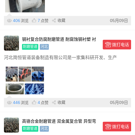
406
7
收藏
05月09日
浏览
点赞
钢衬复合防腐耐磨管道 耐腐蚀钢衬塑 衬
拨打电话
胶衬塑三通
耐磨管道
河北
河北简恒管道装备制造有限公司是一家集科研开发、生产
446
4
收藏
05月09日
浏览
点赞
高铬合金耐磨管道 双金属复合管 异型弯
拨打电话
头按需定制
耐磨管道
河北