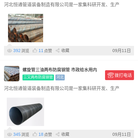
河北恒通管道装备制造有限公司是一家集科研开发、生产
392
11
收藏
09月11日
浏览
点赞
螺旋管三油两布防腐钢管 市政给水用内
拨打电话
ipn8710防腐管道
三又两布防腐钢管
河北
河北恒通管道装备制造有限公司是一家集科研开发、生产
345
18
收藏
09月11日
浏览
点赞