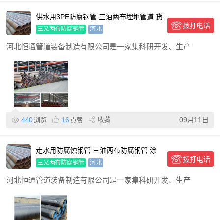
供水用3PE防腐钢管 三油两布埋地管道 货
拨打电话
源充足
三又两布防腐钢管
河北
河北恒通管道装备制造有限公司是一家集科研开发、生产
440
16
收藏
09月11日
浏览
点赞
走水用防腐蚀钢管 三油两布防腐钢管 涂
拨打电话
塑管 8710防腐管材
三又两布防腐钢管
河北
河北恒通管道装备制造有限公司是一家集科研开发、生产