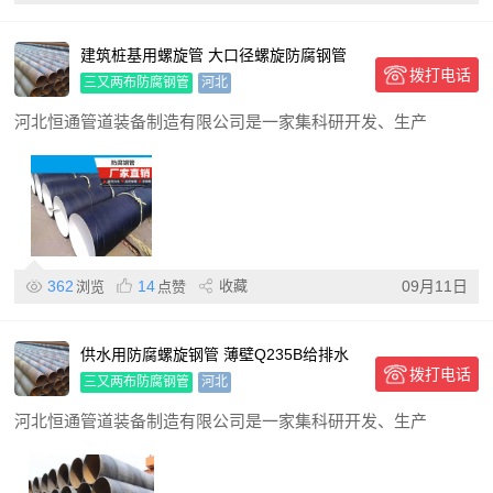
建筑桩基用螺旋管 大口径螺旋防腐钢管
拨打电话
三油两布加工定制
三又两布防腐钢管
河北
河北恒通管道装备制造有限公司是一家集科研开发、生产
362
14
收藏
09月11日
浏览
点赞
供水用防腐螺旋钢管 薄壁Q235B给排水
拨打电话
配送到厂
三又两布防腐钢管
河北
河北恒通管道装备制造有限公司是一家集科研开发、生产