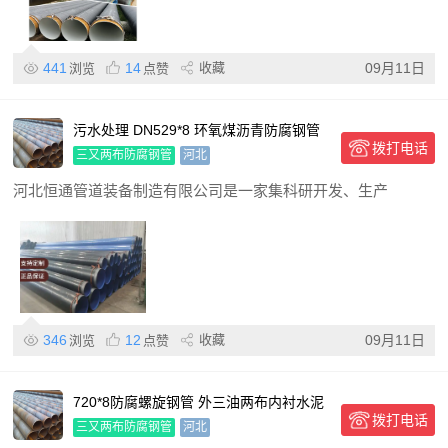
441
14
收藏
09月11日
浏览
点赞
污水处理 DN529*8 环氧煤沥青防腐钢管
拨打电话
三油两布防腐管
三又两布防腐钢管
河北
河北恒通管道装备制造有限公司是一家集科研开发、生产
346
12
收藏
09月11日
浏览
点赞
720*8防腐螺旋钢管 外三油两布内衬水泥
拨打电话
浆螺旋焊管 符合国
三又两布防腐钢管
河北