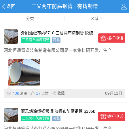
三又两布防腐钢管 - 有铸制造
返回
分类
区域
外刷油缠布内8710 三油两布漆钢管 脱硫
拨打电话
防腐用 使用寿命长
三又两布防腐钢管
河北
河北恒通管道装备制造有限公司是一家集科研开发、生产
408
17
收藏
09月11日
浏览
点赞
聚乙烯涂塑钢管 刷漆缠布防腐钢管 q235b
拨打电话
螺旋钢管
三又两布防腐钢管
河北
河北恒通管道装备制造有限公司是一家集科研开发、生产