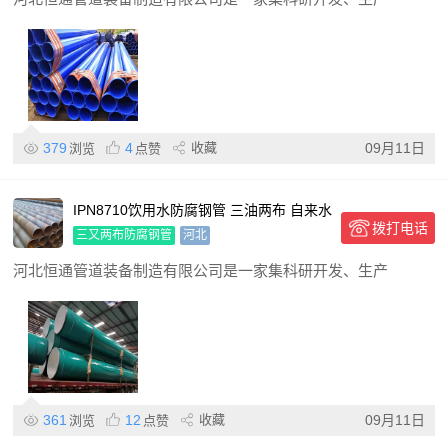
379
4
收藏
09月11日
浏览
点赞
IPN8710饮用水防腐钢管 三油两布 自来水
拨打电话
防腐管道 长期
三又两布防腐钢管
河北
河北恒通管道装备制造有限公司是一家集科研开发、生产
361
12
收藏
09月11日
浏览
点赞