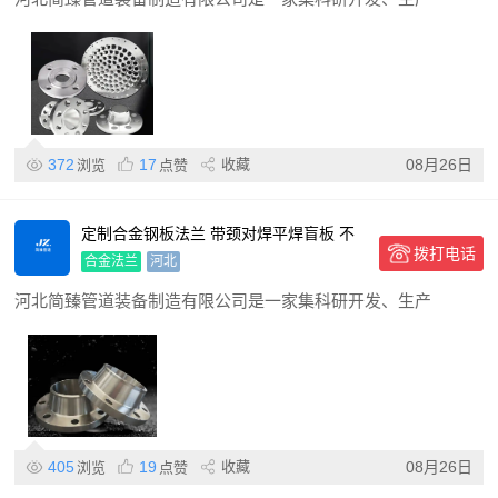
372
17
收藏
08月26日
浏览
点赞
定制合金钢板法兰 带颈对焊平焊盲板 不
拨打电话
锈钢管件
合金法兰
河北
河北简臻管道装备制造有限公司是一家集科研开发、生产
405
19
收藏
08月26日
浏览
点赞