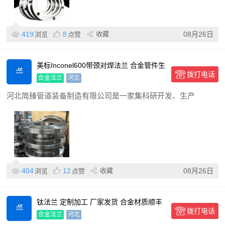
419
8
收藏
08月26日
浏览
点赞
美标Inconel600带颈对焊法兰 合金管件生
拨打电话
产 耐腐蚀化
合金法兰
河北
河北简臻管道装备制造有限公司是一家集科研开发、生产
404
12
收藏
08月26日
浏览
点赞
钛法兰 定制加工 厂家发货 合金材质顺丰
拨打电话
合金法兰
河北