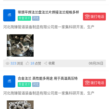
带颈平焊法兰盘法兰片焊接法兰规格多样
拨打电话
可定制 密封性好
合金法兰
河北
河北简臻管道装备制造有限公司是一家集科研开发、生产
323
18
收藏
08月26日
浏览
点赞
合金法兰 高性能多用途 用于高温高压特
拨打电话
定环境
合金法兰
河北
河北简臻管道装备制造有限公司是一家集科研开发、生产