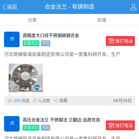
合金法兰 - 有铸制造
返回
分类
区域
高精度大口径不锈钢碳钢合金
拨打电话
DN10~DN4000带颈国标非标
合金法兰
河北
河北简臻管道装备制造有限公司是一家集科研开发、生产
389
5
收藏
08月26日
浏览
点赞
高压合金法兰 不锈钢法 兰翻边 品质优良
拨打电话
厂家
合金法兰
河北
河北简臻管道装备制造有限公司是一家集科研开发、生产