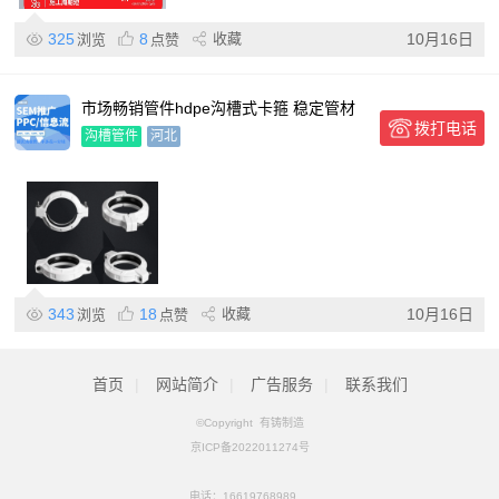
325
8
收藏
10月16日
浏览
点赞
市场畅销管件hdpe沟槽式卡箍 稳定管材
拨打电话
之间空隙源头直发
沟槽管件
河北
343
18
收藏
10月16日
浏览
点赞
首页
|
网站简介
|
广告服务
|
联系我们
©Copyright 有铸制造
京ICP备2022011274号
电话：
16619768989