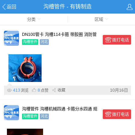
沟槽管件 - 有铸制造
返回
分类
区域
DN100管卡 沟槽114卡箍 带胶圈 消防管
拨打电话
件厂家 无缝管
沟槽管件
河北
413
8
收藏
10月16日
浏览
点赞
沟槽管件 沟槽机械四通 卡箍分水四通 规
拨打电话
格齐全
沟槽管件
河北