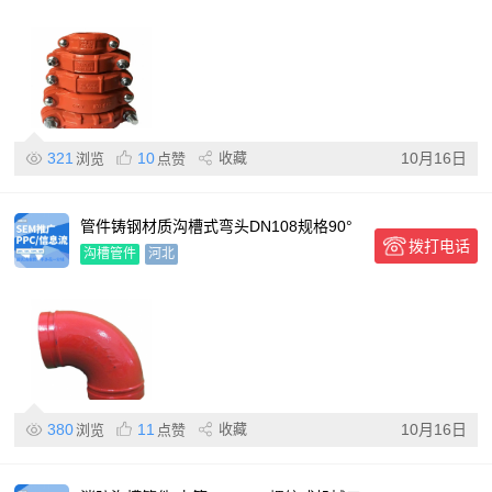
321
10
收藏
10月16日
浏览
点赞
管件铸钢材质沟槽式弯头DN108规格90°
拨打电话
角度10.0MPa
沟槽管件
河北
380
11
收藏
10月16日
浏览
点赞