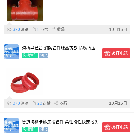
320
8
收藏
10月16日
浏览
点赞
沟槽异径管 消防管件球墨铸铁 防腐抗压
拨打电话
给排水连接偏心大小头
沟槽管件
河北
373
20
收藏
10月16日
浏览
点赞
管道沟槽卡箍连接管件 柔性挠性快速接头
拨打电话
大口径
沟槽管件
河北