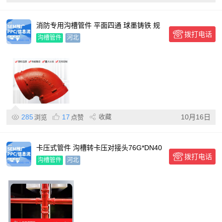
消防专用沟槽管件 平面四通 球墨铸铁 规
拨打电话
格齐全
沟槽管件
河北
285
17
收藏
10月16日
浏览
点赞
卡压式管件 沟槽转卡压对接头76G*DN40
拨打电话
消防喷淋管道厂
沟槽管件
河北