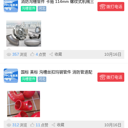
消防沟槽管件 卡箍 114mm 螺纹式机械三
拨打电话
通 沟槽刚性钢卡
沟槽管件
河北
357
4
收藏
10月16日
浏览
点赞
国标 美标 沟槽丝扣玛钢管件 消防管道配
拨打电话
件 大量现货 支持定
沟槽管件
河北
312
11
收藏
10月16日
浏览
点赞