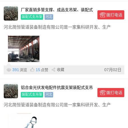
厂家直销多管支撑、成品支吊架、装配式
拨打电话
支吊架、抗震支架批发
装配式支吊架
河北
河北简恒管道装备制造有限公司是一家集科研开发、生产
391
15
收藏
07月02日
浏览
点赞
铝合金光伏发电配件抗震支架装配式支吊
拨打电话
架 货源直供
装配式支吊架
河北
河北简恒管道装备制造有限公司是一家集科研开发、生产