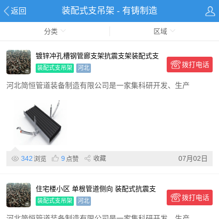
装配式支吊架 - 有铸制造
返回
分类
区域
镀锌冲孔槽钢管廊支架抗震支架装配式支
拨打电话
吊架 保质保量 承受力强
装配式支吊架
河北
河北简恒管道装备制造有限公司是一家集科研开发、生产
342
9
收藏
07月02日
浏览
点赞
住宅楼小区 单根管道侧向 装配式抗震支
拨打电话
架 使用寿命长 材质优
装配式支吊架
河北
河北简恒管道装备制造有限公司是一家集科研开发、生产