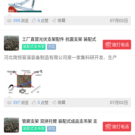
399
6
收藏
07月02日
浏览
点赞
工厂直营光伏支架配件 抗震支架 装配式
拨打电话
支吊架
装配式支吊架
河北
河北简恒管道装备制造有限公司是一家集科研开发、生产
397
5
收藏
07月02日
浏览
点赞
管廊支架 双拼托臂 装配式成品支吊架 支
拨打电话
持定制
装配式支吊架
河北