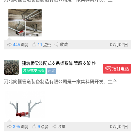
445
11
收藏
07月02日
浏览
点赞
建筑桥梁装配式支吊架系统 管廊支架 性
拨打电话
能稳定
装配式支吊架
河北
河北简恒管道装备制造有限公司是一家集科研开发、生产
395
9
收藏
07月02日
浏览
点赞