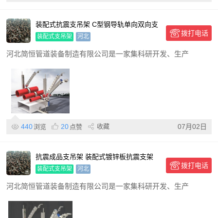
装配式抗震支吊架 C型钢导轨单向双向支
拨打电话
撑电气桥架
装配式支吊架
河北
河北简恒管道装备制造有限公司是一家集科研开发、生产
440
20
收藏
07月02日
浏览
点赞
抗震成品支吊架 装配式镀锌板抗震支架
拨打电话
消防管道防震支架配件
装配式支吊架
河北
河北简恒管道装备制造有限公司是一家集科研开发、生产