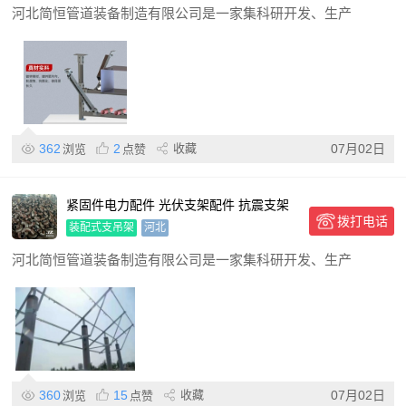
河北简恒管道装备制造有限公司是一家集科研开发、生产
362
2
收藏
07月02日
浏览
点赞
紧固件电力配件 光伏支架配件 抗震支架
拨打电话
装配式支吊架
装配式支吊架
河北
河北简恒管道装备制造有限公司是一家集科研开发、生产
360
15
收藏
07月02日
浏览
点赞