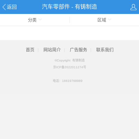
汽车零部件 - 有铸制造
返回
分类
区域
首页
|
网站简介
|
广告服务
|
联系我们
©Copyright 有铸制造
京ICP备2022011274号
电话：
16619768989